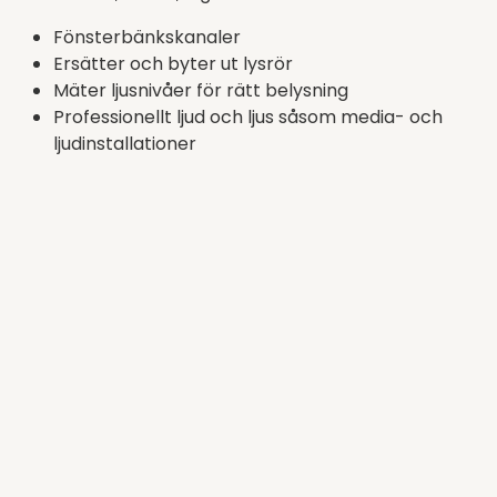
Fönsterbänkskanaler
Ersätter och byter ut lysrör
Mäter ljusnivåer för rätt belysning
Professionellt ljud och ljus såsom media- och
ljudinstallationer
Vi är stolta att visa upp
våra arbeten